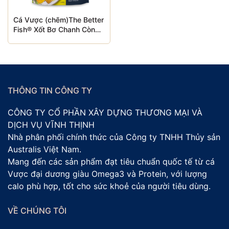
Cá vược The Better Fish sốt bơ chanh có thể dễ dàng chế
Cá Vược (chẽm)The Better
biến bằng nồi chiên không dầu hoặc lò nướng, giúp bạn
Fish® Xốt Bơ Chanh Còn
tiết kiệm thời gian và công sức.
Da túi 340gr
Nướng trực tiếp từ đồ đông lạnh—không cần rã đông!
Chế biến bằng nồi chiên không
dầu:
THÔNG TIN CÔNG TY
Bước 1:
Làm nóng nồi chiên không dầu ở nhiệt độ 180°C
CÔNG TY CỔ PHẦN XÂY DỰNG THƯƠNG MẠI VÀ
trong 5 phút.
DỊCH VỤ VĨNH THỊNH
Bước 2:
Đặt cá vược sốt bơ chanh vào nồi chiên không
Nhà phân phối chính thức của Công ty TNHH Thủy sản
dầu.
Australis Việt Nam.
Bước 3:
Chiên trong khoảng 12-15 phút, hoặc cho đến khi
Mang đến các sản phẩm đạt tiêu chuẩn quốc tế từ cá
cá chín vàng đều.
Vược đại dương giàu Omega3 và Protein, với lượng
Chế biến bằng lò nướng:
calo phù hợp, tốt cho sức khoẻ của người tiêu dùng.
Bước 1:
Làm nóng lò nướng ở nhiệt độ 200-220°C
Bước 2:
Đặt cá vược sốt bơ chanh lên khay nướng đã lót
VỀ CHÚNG TÔI
giấy bạc.
Bước 3:
Nướng trong khoảng 15-20 phút, hoặc cho đến