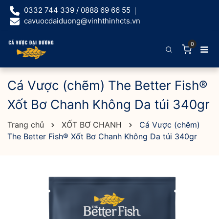
0332 744 339 / 0888 69 66 55
cavuocdaiduong@vinhthinhcts.vn
0
Cá Vược (chẽm) The Better Fish®
Xốt Bơ Chanh Không Da túi 340gr
Trang chủ
XỐT BƠ CHANH
Cá Vược (chẽm)
The Better Fish® Xốt Bơ Chanh Không Da túi 340gr